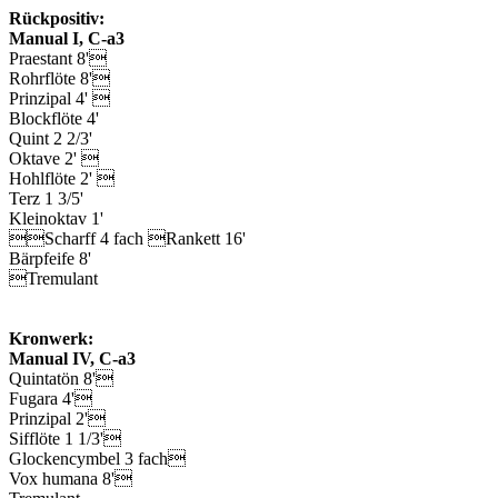
Rückpositiv:
Manual I, C-a3
Praestant 8'
Rohrflöte 8'
Prinzipal 4' 
Blockflöte 4'
Quint 2 2/3'
Oktave 2' 
Hohlflöte 2' 
Terz 1 3/5'
Kleinoktav 1'
Scharff 4 fach Rankett 16'
Bärpfeife 8'
Tremulant
Kronwerk:
Manual IV, C-a3
Quintatön 8'
Fugara 4'
Prinzipal 2'
Sifflöte 1 1/3'
Glockencymbel 3 fach
Vox humana 8'