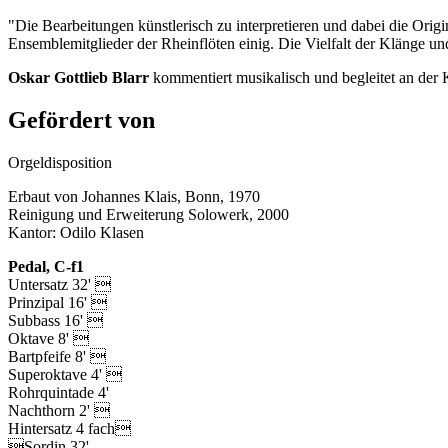
"Die Bearbeitungen künstlerisch zu interpretieren und dabei die Origi
Ensemblemitglieder der Rheinflöten einig. Die Vielfalt der Klänge un
Oskar Gottlieb Blarr
kommentiert musikalisch und begleitet an der 
Gefördert von
Orgeldisposition
Erbaut von Johannes Klais, Bonn, 1970
Reinigung und Erweiterung Solowerk, 2000
Kantor: Odilo Klasen
Pedal, C-f1
Untersatz 32' 
Prinzipal 16' 
Subbass 16' 
Oktave 8' 
Bartpfeife 8' 
Superoktave 4' 
Rohrquintade 4'
Nachthorn 2' 
Hintersatz 4 fach
Sordin 32'