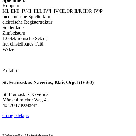
Spielhilfen:
Koppeln:
I/II, III/II, IV/II, III/I, IV/I, IV/III, I/P, II/P, III/P, IV/P
mechanische Spieltraktur
elektrische Registertraktur
Schleiflade
Zimbelstern,
12 elektronische Setzer,
frei einstellbares Tutti,
Walze
Anfahrt
St. Franziskus-Xaverius, Klais-Orgel (IV/60)
St. Franziskus-Xaverius
Mörsenbroicher Weg 4
40470 Düsseldorf
Google Maps