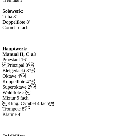
Tremulant
Solowerk:
Tuba 8'
Doppelflöte 8'
Cornet 5 fach
Hauptwerk:
Manual II, C-a3
Praestant 16'
Prinzipal 8'
Bleigedackt 8'
Oktave 4'
Koppelflöte 4'
Superoktave 2'
Waldflöte 2'
Mixtur 5 fach
Kling. Cymbel 4 fach
Trompete 8'
Klarine 4'