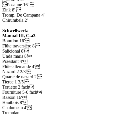
Posaune 16' 
Zink 8' 
Tromp. De Campana 4'
Chirumbela 2'
Schwellwerk:
Manual III, C-a3
Bourdon 16'
Flûte traversière 8'
Salicional 8'
Unda maris 8'
Praestant 4'
Flûte allemande 4'
Nazard 2 2/3'
Quarte de nazard 2'
Tierce 1 3/5'
Tertiette 2 fach
Fourniture 5-6 fach
Basson 16'
Hautbois 8'
Chalumeau 4'
Tremulant